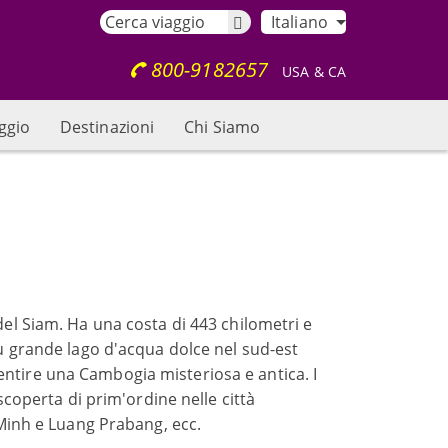
Italiano
800-9182657
USA & CA
aggio
Destinazioni
Chi Siamo
del Siam. Ha una costa di 443 chilometri e
iù grande lago d'acqua dolce nel sud-est
entire una Cambogia misteriosa e antica. I
 scoperta di prim'ordine nelle città
Minh e Luang Prabang, ecc.