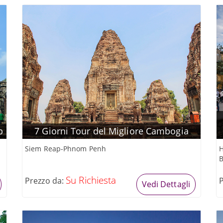
p
7 Giorni Tour del Migliore Cambogia
Siem Reap-Phnom Penh
H
Su Richiesta
Prezzo da:
Vedi Dettagli